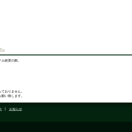
プへ
テル絶景の館。
っておりません。
願い致します。
ス
お知らせ