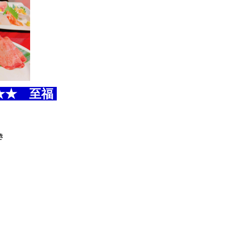
★★ 至福
き