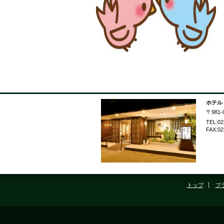
​
​
​
ホテル
〒981
TEL:02
FAX:02
トップ
プ