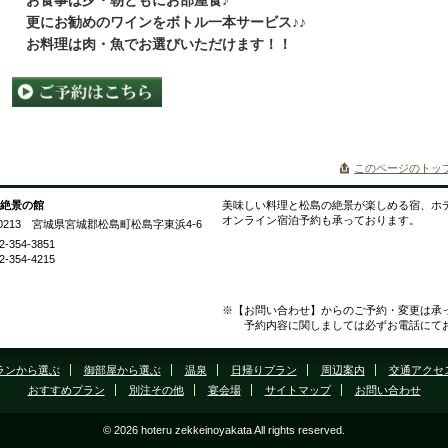
 お食事は夕・朝ともにお部屋食♪
 更にお勧めのワインをボトル一本サービス♪♪
 お料理は肉・魚でお選びいただけます！！
このページのトッ
 絶景の館
美味しい料理と松島の絶景が楽しめる宿、ホ
オンライン宿泊予約も承っております。
-0213 宮城県宮城郡松島町松島字東浜4-6
2-354-3851
2-354-4215
※【お問い合わせ】からのご予約・変更は承
予約内容に関しましては必ずお電話にてお
ランから選ぶ
御部屋から選ぶ
温泉
日帰りプラン
周辺案内
交通アクセ
おすすめプラン
別注その他
宴会場
サイトマップ
お問い合わせ
© 2026 hoteru zekkeinoyakata All rights reserved.