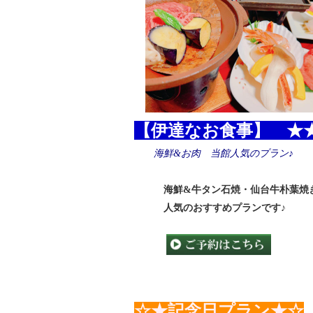
​
【伊達なお食事】 ★
海鮮&お肉 当館人気のプラン♪
​
​ ​海鮮&牛タン石焼・仙台牛朴葉焼
​ 人気のおすすめプランです♪
​
​
☆★記念日プラン★☆