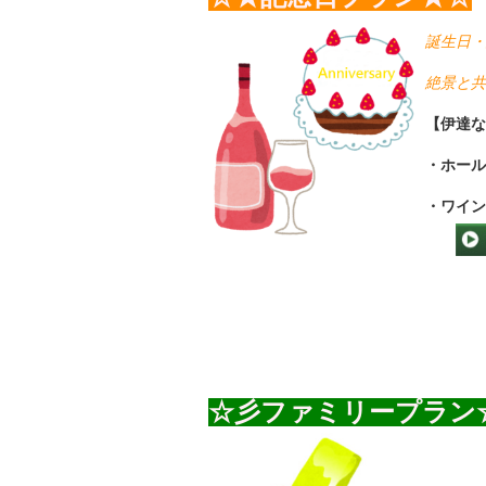
誕生日・
​絶景と
​【伊達
​・ホー
・ワイン
☆彡ファミリープラン