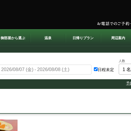
御部屋から選ぶ
温泉
日帰りプラン
周辺案内
人数
日程未定
予