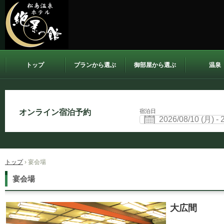
トップ
プランから選ぶ
御部屋から選ぶ
温泉
ホテル 絶景の館
宿泊日
トップ
›
宴会場
宴会場
大広間