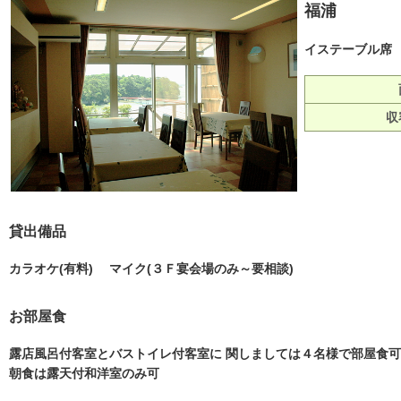
福浦
イステーブル席
収
貸出備品
カラオケ(有料) マイク(３Ｆ宴会場のみ～要相談)
お部屋食
露店風呂付客室とバストイレ付客室に 関しましては４名様で部屋食可
朝食は露天付和洋室のみ可