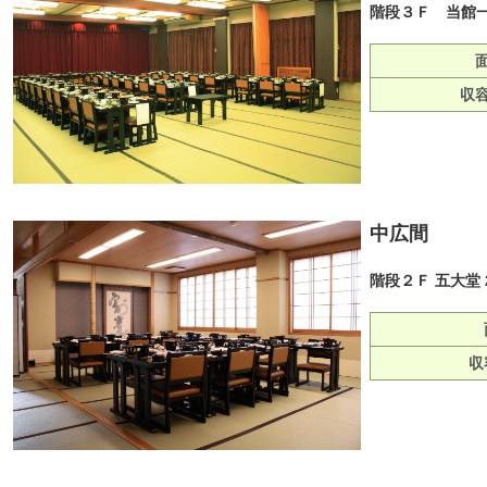
階段３Ｆ 当館
収
中広間
階段２Ｆ 五大堂 
収